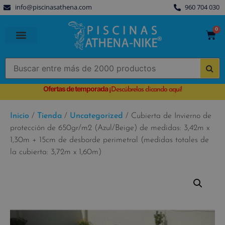
info@piscinasathena.com
960 704 030
0
PISCINAS PREFABRICADAS
PISCINAS DESMONTABLES
CUBIERTAS PARA PISCINA
Ofertas de temporada
¡
Descúbrelas clicando aquí!
Inicio
/
Tienda
/
Uncategorized
/ Cubierta de Invierno de
protección de 650gr/m2 (Azul/Beige) de medidas: 3,42m x
1,30m + 15cm de desborde perimetral (medidas totales de
la cubierta: 3,72m x 1,60m)