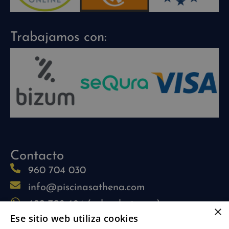
Trabajamos con:
Contacto
960 704 030
info@piscinasathena.com
622 708 694 (solo whatsapp)
×
Ese sitio web utiliza cookies
L-V: 09:30h-13:30h