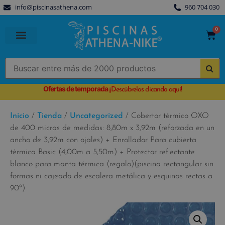
info@piscinasathena.com
960 704 030
0
PISCINAS PREFABRICADAS
PISCINAS DESMONTABLES
CUBIERTAS PARA PISCINA
Ofertas de temporada
¡
Descúbrelas clicando aquí!
Inicio
/
Tienda
/
Uncategorized
/ Cobertor térmico OXO
de 400 micras de medidas: 8,80m x 3,92m (reforzada en un
ancho de 3,92m con ojales) + Enrollador Para cubierta
térmica Basic (4,00m a 5,50m) + Protector reflectante
blanco para manta térmica (regalo)(piscina rectangular sin
formas ni cajeado de escalera metálica y esquinas rectas a
90º)