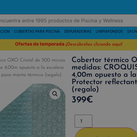
ACION
CUBIERTAS PARA PISCINA
DEPURADORAS
LIMPIAFONDOS
SAUN
Ofertas de temporada
¡
Descúbrelas clicando aquí!
Cobertor térmico O
ico OXO Cristal de 500 micras
medidas: CROQUIS 
 4,00m opuesto a la escalera
4,00m opuesto a la
o para manta térmica (regalo)
Protector reflecta
(regalo)
399
€