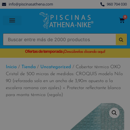
info@piscinasathena.com
960 704 030
0
PISCINAS PREFABRICADAS
PISCINAS DESMONTABLES
CUBIERTAS PARA PISCINA
Ofertas de temporada
¡
Descúbrelas clicando aquí!
Inicio
/
Tienda
/
Uncategorized
/ Cobertor térmico OXO
Cristal de 500 micras de medidas: CROQUIS modelo Nilo
90 (reforzada solo en un ancho de 3,90m opuesto a la
escalera romana con ojales) + Protector reflectante blanco
para manta térmica (regalo)