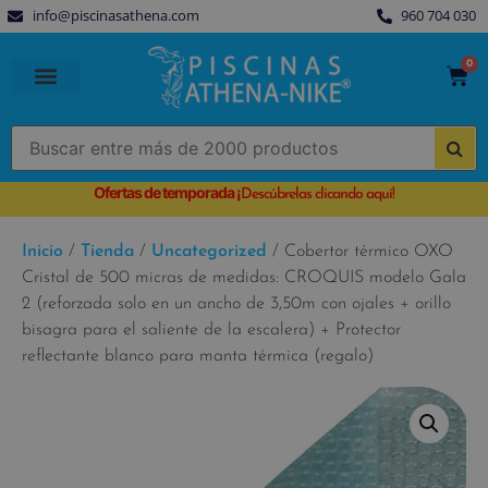
info@piscinasathena.com
960 704 030
0
PISCINAS PREFABRICADAS
PISCINAS DESMONTABLES
CUBIERTAS PARA PISCINA
Ofertas de temporada
¡
Descúbrelas clicando aquí!
Inicio
/
Tienda
/
Uncategorized
/ Cobertor térmico OXO
Cristal de 500 micras de medidas: CROQUIS modelo Gala
2 (reforzada solo en un ancho de 3,50m con ojales + orillo
bisagra para el saliente de la escalera) + Protector
reflectante blanco para manta térmica (regalo)