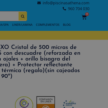
info@piscinasathena.com
960 704 030
0
A/SPA
LINER/LAMINA
COMPLEMENTOS
BLOG
XO Cristal de 500 micras de
con descuadre (reforzada en
 ojales + orillo bisagra del
lera) + Protector reflectante
térmica (regalo)(sin cajeados
 90º)