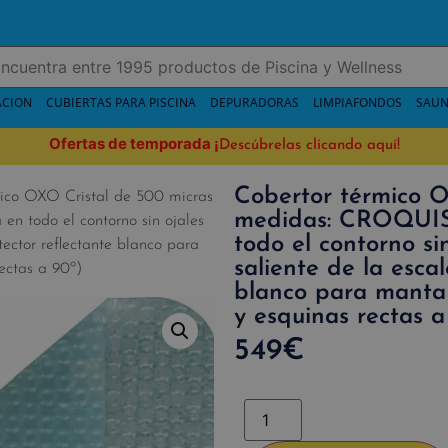
ACION
CUBIERTAS PARA PISCINA
DEPURADORAS
LIMPIAFONDOS
SAUN
Ofertas de temporada
¡
Descúbrelas clicando aquí!
Cobertor térmico O
ico OXO Cristal de 500 micras
medidas: CROQUIS 
n todo el contorno sin ojales
todo el contorno sin
otector reflectante blanco para
saliente de la esca
ectas a 90º)
blanco para manta 
y esquinas rectas a
549
€