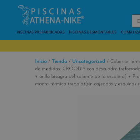
PISCINAS PREFABRICADAS
PISCINAS DESMONTABLES
CLIMATIZ
Inicio
/
Tienda
/
Uncategorized
/ Cobertor térm
de medidas: CROQUIS con descuadre (reforzada e
+ orillo bisagra del saliente de la escalera) + Pr
manta térmica (regalo)(sin cajeados y esquinas r