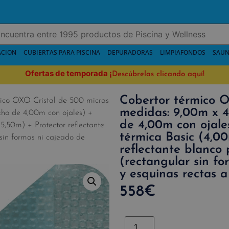
ACION
CUBIERTAS PARA PISCINA
DEPURADORAS
LIMPIAFONDOS
SAUN
Ofertas de temporada
¡
Descúbrelas clicando aquí!
Cobertor térmico O
ico OXO Cristal de 500 micras
medidas: 9,00m x 
ho de 4,00m con ojales) +
de 4,00m con ojale
5,50m) + Protector reflectante
térmica Basic (4,0
sin formas ni cajeado de
reflectante blanco
(rectangular sin f
y esquinas rectas a
558
€