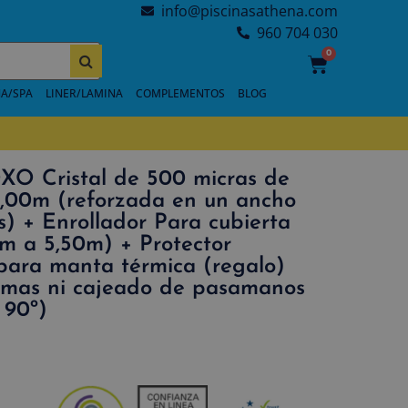
info@piscinasathena.com
960 704 030
0
A/SPA
LINER/LAMINA
COMPLEMENTOS
BLOG
XO Cristal de 500 micras de
4,00m (reforzada en un ancho
s) + Enrollador Para cubierta
0m a 5,50m) + Protector
 para manta térmica (regalo)
ormas ni cajeado de pasamanos
 90º)