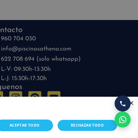
ntacto
960 704 030
info@piscinasathena.com
622 708 694 (solo whatsapp)
L-V: 09:30h-13:30h
L-J: 15:30h-17:30h
guenos
×
ACEPTAR TODO
RECHAZAR TODO