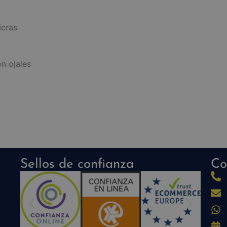
icras
n ojales
Sellos de confianza
Co