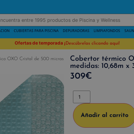
ACION
CUBIERTAS PARA PISCINA
DEPURADORAS
LIMPIAFONDOS
SAUN
Ofertas de temporada
¡
Descúbrelas clicando aquí!
Cobertor térmico O
ico OXO Cristal de 500 micras
medidas: 10,68m x 
309
€
Añadir al carrito