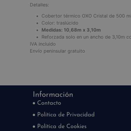
Detalles:
Cobertor térmico OXO Cristal de 500 m
Color: traslúcido
Medidas: 10,68m x 3,10m
Reforzada solo en un ancho de 3,10m co
IVA incluido
Envío peninsular gratuito
Información
Contacto
Política de Privacidad
Política de Cookies