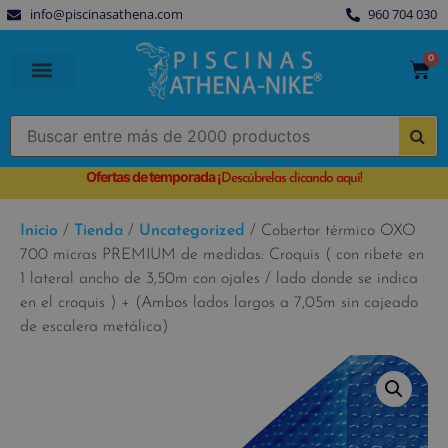
info@piscinasathena.com
960 704 030
0
PISCINAS PREFABRICADAS
PISCINAS DESMONTABLES
CUBIERTAS PARA PISCINA
Ofertas de temporada
¡
Descúbrelas clicando aquí!
Inicio
/
Tienda
/
Uncategorized
/ Cobertor térmico OXO
700 micras PREMIUM de medidas: Croquis ( con ribete en
1 lateral ancho de 3,50m con ojales / lado donde se indica
en el croquis ) + (Ambos lados largos a 7,05m sin cajeado
de escalera metálica)