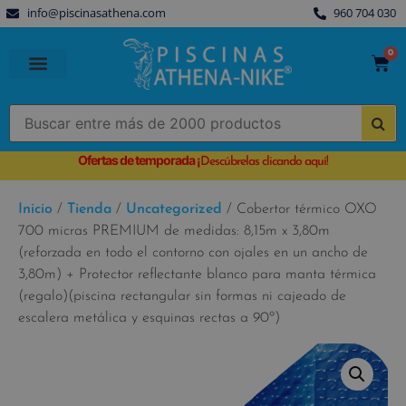
info@piscinasathena.com
960 704 030
0
PISCINAS PREFABRICADAS
PISCINAS DESMONTABLES
CUBIERTAS PARA PISCINA
Ofertas de temporada
¡
Descúbrelas clicando aquí!
Inicio
/
Tienda
/
Uncategorized
/ Cobertor térmico OXO
700 micras PREMIUM de medidas: 8,15m x 3,80m
(reforzada en todo el contorno con ojales en un ancho de
3,80m) + Protector reflectante blanco para manta térmica
(regalo)(piscina rectangular sin formas ni cajeado de
escalera metálica y esquinas rectas a 90º)