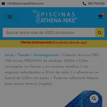
info@piscinasathena.com
960 704 030
0
PISCINAS PREFABRICADAS
PISCINAS DESMONTABLES
CUBIERTAS PARA PISCINA
Ofertas de temporada
¡
Descúbrelas clicando aquí!
Inicio
/
Tienda
/
Uncategorized
/ Cobertor térmico OXO
700 micras PREMIUM de medidas: 8,00m x 3,30m
rectangular sin formas y sin escalera metálica ( con
esquinas redondeadas a 20cm de radio ) y refuerzo en un
lateral de 3,30m con ojales + Protector reflectante blanco
para manta térmica (regalo)