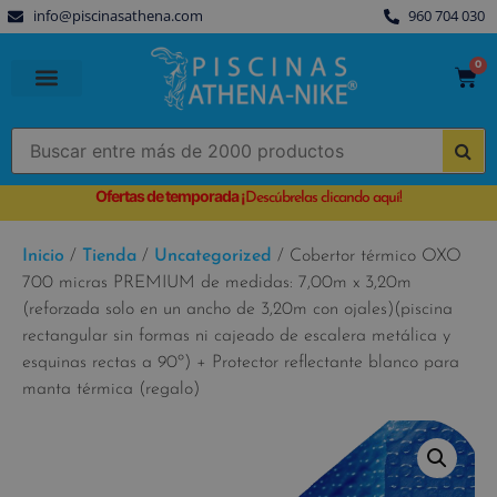
info@piscinasathena.com
960 704 030
0
PISCINAS PREFABRICADAS
PISCINAS DESMONTABLES
CUBIERTAS PARA PISCINA
Ofertas de temporada
¡
Descúbrelas clicando aquí!
Inicio
/
Tienda
/
Uncategorized
/ Cobertor térmico OXO
700 micras PREMIUM de medidas: 7,00m x 3,20m
(reforzada solo en un ancho de 3,20m con ojales)(piscina
rectangular sin formas ni cajeado de escalera metálica y
esquinas rectas a 90º) + Protector reflectante blanco para
manta térmica (regalo)