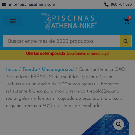
info@piscinasathena.com
960 704 030
0
PISCINAS PREFABRICADAS
PISCINAS DESMONTABLES
CUBIERTAS PARA PISCINA
Ofertas de temporada
¡
Descúbrelas clicando aquí!
Inicio
/
Tienda
/
Uncategorized
/ Cobertor térmico OXO
700 micras PREMIUM de medidas: 7,00m x 3,00m
(refuerzo en un ancho de 3,00m con ojales) + Protector
reflectante blanco para manta térmica (regalo)(piscina
rectangular sin formas ni cajeado de escalera metálica y
esquinas rectas a 90º) + 7 cintas de enrollador