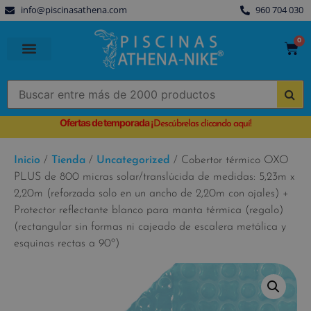
info@piscinasathena.com
960 704 030
0
PISCINAS PREFABRICADAS
PISCINAS DESMONTABLES
CUBIERTAS PARA PISCINA
Ofertas de temporada
¡
Descúbrelas clicando aquí!
Inicio
/
Tienda
/
Uncategorized
/ Cobertor térmico OXO
PLUS de 800 micras solar/translúcida de medidas: 5,23m x
2,20m (reforzada solo en un ancho de 2,20m con ojales) +
Protector reflectante blanco para manta térmica (regalo)
(rectangular sin formas ni cajeado de escalera metálica y
esquinas rectas a 90º)