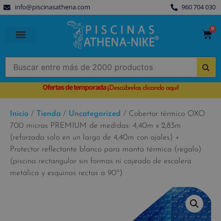
info@piscinasathena.com
960 704 030
0
PISCINAS PREFABRICADAS
PISCINAS DESMONTABLES
CUBIERTAS PARA PISCINA
Ofertas de temporada
¡
Descúbrelas clicando aquí!
Inicio
/
Tienda
/
Uncategorized
/ Cobertor térmico OXO
700 micras PREMIUM de medidas: 4,40m x 2,83m
(reforzada solo en un largo de 4,40m con ojales) +
Protector reflectante blanco para manta térmica (regalo)
(piscina rectangular sin formas ni cajeado de escalera
metálica y esquinas rectas a 90º)