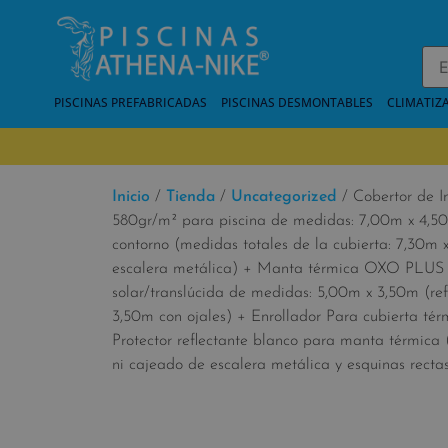
PISCINAS PREFABRICADAS
PISCINAS DESMONTABLES
CLIMATIZ
Inicio
/
Tienda
/
Uncategorized
/ Cobertor de 
580gr/m² para piscina de medidas: 7,00m x 4,5
contorno (medidas totales de la cubierta: 7,30m 
escalera metálica) + Manta térmica OXO PLUS
solar/translúcida de medidas: 5,00m x 3,50m (re
3,50m con ojales) + Enrollador Para cubierta té
Protector reflectante blanco para manta térmica 
ni cajeado de escalera metálica y esquinas recta