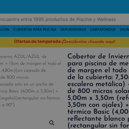
ACION
CUBIERTAS PARA PISCINA
DEPURADORAS
LIMPIAFONDOS
SAUN
Ofertas de temporada
¡
Descúbrelas clicando aquí!
Cobertor de Invi
Invierno AZUL/AZUL de
para piscina de me
0m + 15cm de margen el todo el
de margen el todo 
x 4,80m)(sin cajeado de
de la cubierta: 7,3
 de 800 micras
escalera metálica
forzada solo en un ancho de
de 800 micras sola
rmica Basic (4,00m a 5,50m) +
5,00m x 3,50m (ref
(regalo)(rectangular sin formas
3,50m con ojales) +
s a 90º)
térmica Basic (4,0
reflectante blanco
(rectangular sin fo