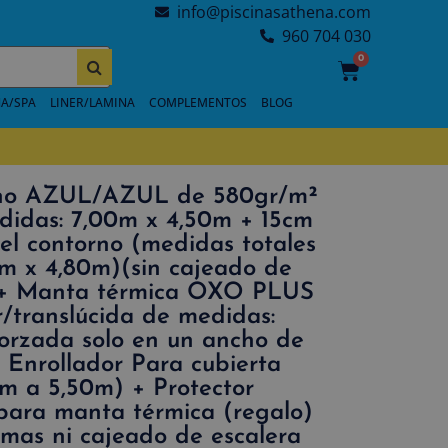
info@piscinasathena.com
960 704 030
0
A/SPA
LINER/LAMINA
COMPLEMENTOS
BLOG
erno AZUL/AZUL de 580gr/m²
didas: 7,00m x 4,50m + 15cm
el contorno (medidas totales
0m x 4,80m)(sin cajeado de
) + Manta térmica OXO PLUS
r/translúcida de medidas:
orzada solo en un ancho de
 Enrollador Para cubierta
0m a 5,50m) + Protector
 para manta térmica (regalo)
rmas ni cajeado de escalera