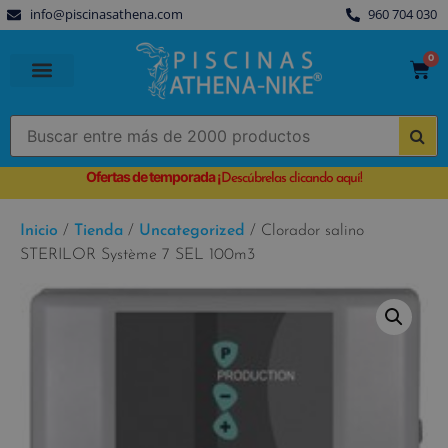
info@piscinasathena.com
960 704 030
0
PISCINAS PREFABRICADAS
PISCINAS DESMONTABLES
CUBIERTAS PARA PISCINA
Ofertas de temporada
¡
Descúbrelas clicando aquí!
Inicio
/
Tienda
/
Uncategorized
/ Clorador salino
STERILOR Système 7 SEL 100m3