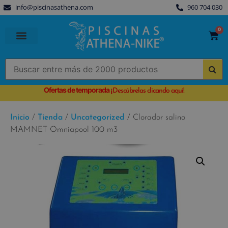
info@piscinasathena.com
960 704 030
0
PISCINAS PREFABRICADAS
PISCINAS DESMONTABLES
CUBIERTAS PARA PISCINA
Ofertas de temporada
¡
Descúbrelas clicando aquí!
Inicio
/
Tienda
/
Uncategorized
/ Clorador salino
MAMNET Omniapool 100 m3