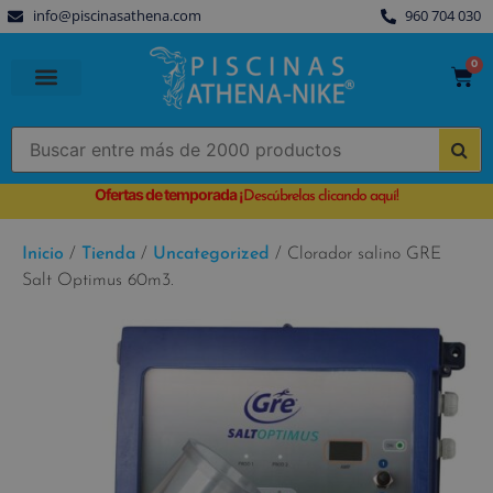
info@piscinasathena.com
960 704 030
0
PISCINAS PREFABRICADAS
PISCINAS DESMONTABLES
CUBIERTAS PARA PISCINA
Ofertas de temporada
¡
Descúbrelas clicando aquí!
Inicio
/
Tienda
/
Uncategorized
/ Clorador salino GRE
Salt Optimus 60m3.