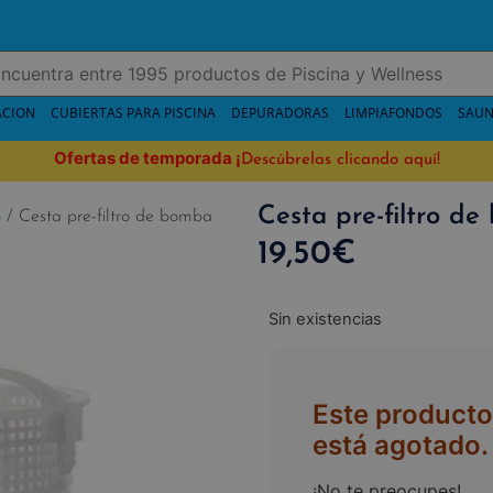
ACION
CUBIERTAS PARA PISCINA
DEPURADORAS
LIMPIAFONDOS
SAUN
Ofertas de temporada
¡
Descúbrelas clicando aquí!
Cesta pre-filtro d
S
/ Cesta pre-filtro de bomba
19,50
€
Sin existencias
Este producto
está agotado.
¡No te preocupes!