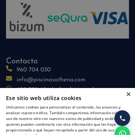
Contacto
960 704 030
info@piscinasathena.com
622 708 694 (solo whatsapp)
×
Ese sitio web utiliza cookies
L-V: 09:30h-13:30h
Utilizamos cookies para personalizar el contenido, los anuncios y
L-J: 15:30h-17:30h
analizar nuestro tráfico. También compartimos información sobre su
Síguenos
uso de nuestro sitio con nuestros socios de publicidad y análisis,
quienes pueden combinarla con otra información que les haya
proporcionado o que hayan recopilado a partir del uso de sus