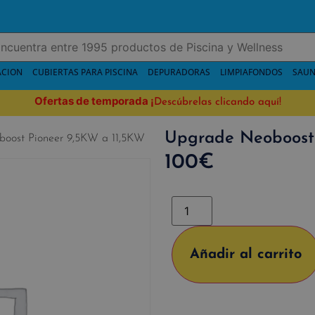
ACION
CUBIERTAS PARA PISCINA
DEPURADORAS
LIMPIAFONDOS
SAUN
Ofertas de temporada
¡
Descúbrelas clicando aquí!
Upgrade Neoboost 
oost Pioneer 9,5KW a 11,5KW
100
€
Añadir al carrito