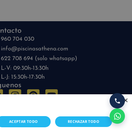
ntacto
960 704 030
info@piscinasathena.com
622 708 694 (solo whatsapp)
L-V: 09:30h-13:30h
L-J: 15:30h-17:30h
guenos
×
ACEPTAR TODO
RECHAZAR TODO