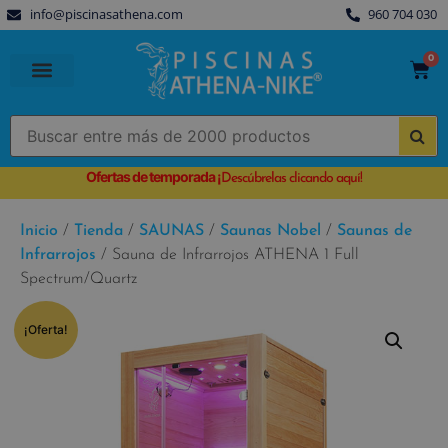
info@piscinasathena.com
960 704 030
0
PISCINAS PREFABRICADAS
PISCINAS DESMONTABLES
CUBIERTAS PARA PISCINA
Ofertas de temporada
¡
Descúbrelas clicando aquí!
Inicio
/
Tienda
/
SAUNAS
/
Saunas Nobel
/
Saunas de
Infrarrojos
/ Sauna de Infrarrojos ATHENA 1 Full
Spectrum/Quartz
¡Oferta!