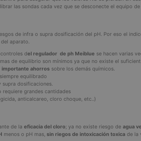
librar las sondas cada vez que se desconecte el equipo de l
esgos de infra o supra dosificación del pH. Por eso el ind
 del aparato.
 controles d
el regulador de ph Meiblue
se hacen varias ve
emas de equilibrio son mínimos ya que no existe el suficie
n
importante ahorros
sobre los demás químicos.
siempre equilibrado
 supra dosificaciones.
o requiere grandes cantidades
icida, anticalcareo, cloro choque, etc..)
ante de la
eficacia del cloro
; ya no existe riesgo de
agua v
H
menos o pH mas,
sin riegos de intoxicación toxica
de la 