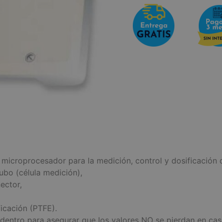
 microprocesador para la medición, control y dosificación d
bo (célula medición),
ector,
ficación (PTFE).
 dentro para asegurar que los valores NO se pierdan en caso 