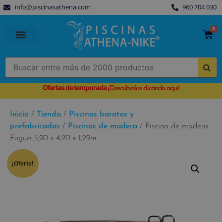
info@piscinasathena.com
960 704 030
0
PISCINAS PREFABRICADAS
PISCINAS DESMONTABLES
CUBIERTAS PARA PISCINA
Ofertas de temporada
¡
Descúbrelas clicando aquí!
Inicio
/
Tienda
/
Piscinas baratas y
prefabricadas
/
Piscinas de madera
/ Piscina de madera
Fugua 5,90 x 4,20 x 1,29m
¡Oferta!