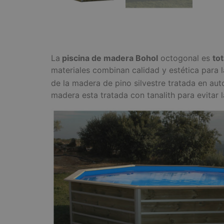
La
piscina de madera Bohol
octogonal es
to
materiales combinan calidad y estética para la
de la madera de pino silvestre tratada en au
madera esta tratada con tanalith para evitar