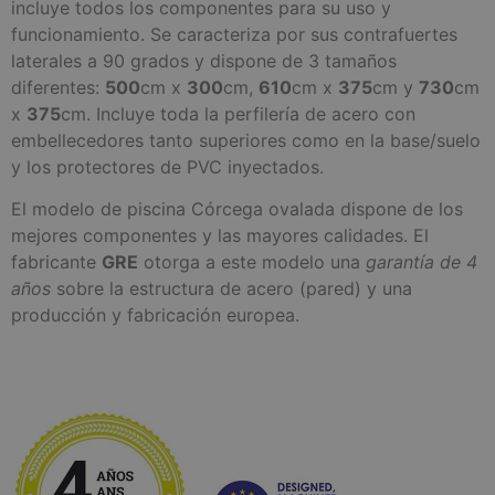
incluye todos los componentes para su uso y
funcionamiento. Se caracteriza por sus contrafuertes
laterales a 90 grados y dispone de 3 tamaños
diferentes:
500
cm x
300
cm,
610
cm x
375
cm y
730
cm
x
375
cm. Incluye toda la perfilería de acero con
embellecedores tanto superiores como en la base/suelo
y los protectores de PVC inyectados.
El modelo de piscina Córcega ovalada dispone de los
mejores componentes y las mayores calidades. El
fabricante
GRE
otorga a este modelo una
garantía de 4
años
sobre la estructura de acero (pared) y una
producción y fabricación europea.