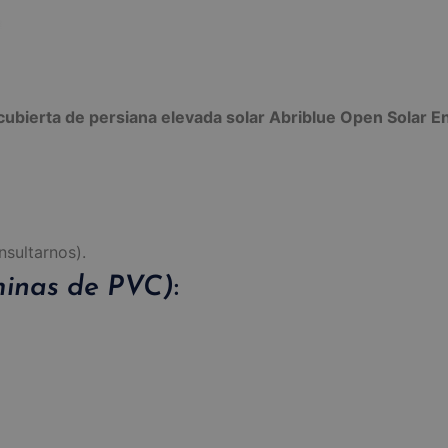
cubierta de persiana elevada solar Abriblue Open Solar 
nsultarnos).
áminas de PVC)
: