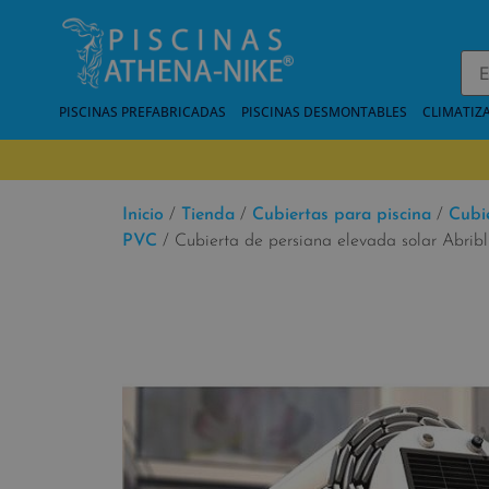
PISCINAS PREFABRICADAS
PISCINAS DESMONTABLES
CLIMATIZ
Inicio
/
Tienda
/
Cubiertas para piscina
/
Cubi
PVC
/ Cubierta de persiana elevada solar Abrib