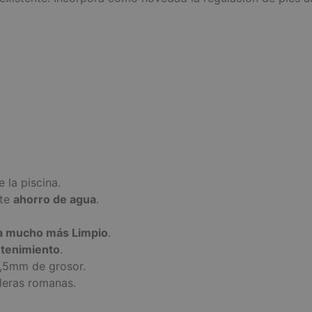
 la piscina.
nte
ahorro de agua
.
ina mucho más Limpio
.
tenimiento
.
,5mm de grosor.
aleras romanas.