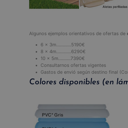
Algunos ejemplos orientativos de ofertas de
6 x 3m…………5190€
8 x 4m…………6290€
10 x 5m……….7390€
Consultarnos ofertas vigentes
Gastos de envió según destino final (Co
Colores disponibles (en l