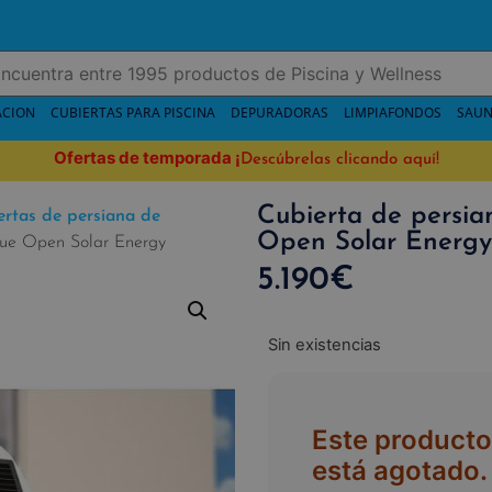
ACION
CUBIERTAS PARA PISCINA
DEPURADORAS
LIMPIAFONDOS
SAUN
Ofertas de temporada
¡
Descúbrelas clicando aquí!
Cubierta de persia
ertas de persiana de
Open Solar Energy
lue Open Solar Energy
5.190
€
Sin existencias
Este producto
está agotado.