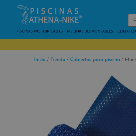
PISCINAS PREFABRICADAS
PISCINAS DESMONTABLES
CLIMATIZ
Inicio
/
Tienda
/
Cubiertas para piscina
/ Manta