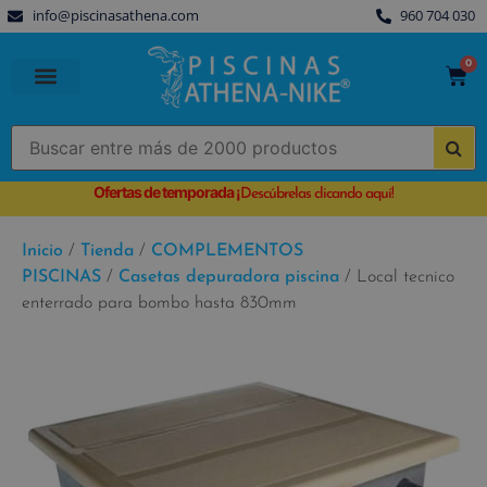
info@piscinasathena.com
960 704 030
0
PISCINAS PREFABRICADAS
PISCINAS DESMONTABLES
CUBIERTAS PARA PISCINA
Ofertas de temporada
¡
Descúbrelas clicando aquí!
Inicio
/
Tienda
/
COMPLEMENTOS
PISCINAS
/
Casetas depuradora piscina
/ Local tecnico
enterrado para bombo hasta 830mm