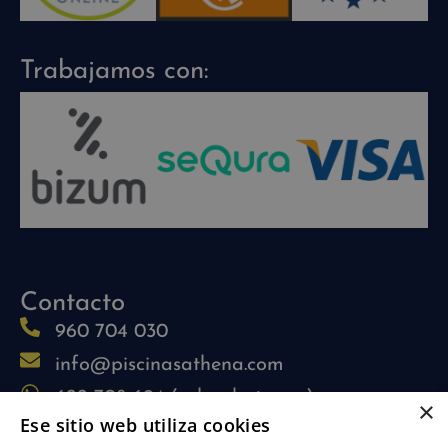
Trabajamos con:
Contacto
960 704 030
info@piscinasathena.com
622 708 694 (solo whatsapp)
×
Ese sitio web utiliza cookies
L-V: 09:30h-13:30h