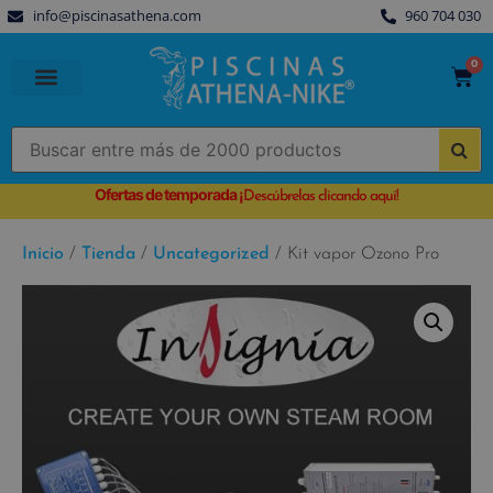
info@piscinasathena.com
960 704 030
0
PISCINAS PREFABRICADAS
PISCINAS DESMONTABLES
CUBIERTAS PARA PISCINA
Ofertas de temporada
¡
Descúbrelas clicando aquí!
Inicio
/
Tienda
/
Uncategorized
/ Kit vapor Ozono Pro