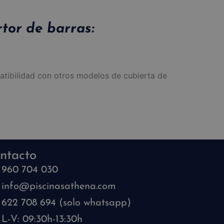
tor de barras:
tibilidad con otros modelos de cubierta de
ntacto
960 704 030
info@piscinasathena.com
622 708 694 (solo whatsapp)
L-V: 09:30h-13:30h