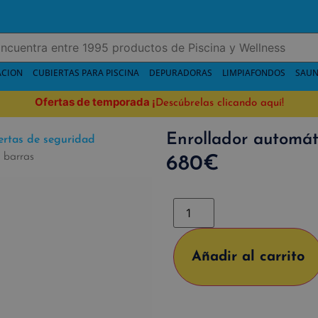
ACION
CUBIERTAS PARA PISCINA
DEPURADORAS
LIMPIAFONDOS
SAUN
Ofertas de temporada
¡
Descúbrelas clicando aquí!
Enrollador automát
ertas de seguridad
 barras
680
€
Añadir al carrito