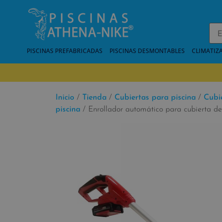
PISCINAS PREFABRICADAS
PISCINAS DESMONTABLES
CLIMATIZ
Inicio
/
Tienda
/
Cubiertas para piscina
/
Cubi
piscina
/ Enrollador automático para cubierta de