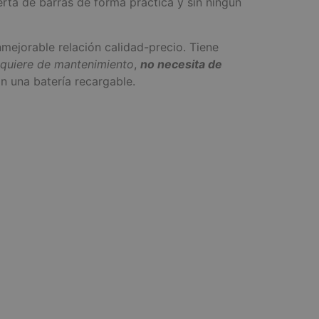
rta de barras de forma práctica y sin ningún
nmejorable relación calidad-precio. Tiene
quiere de mantenimiento
,
no necesita de
n una batería recargable.