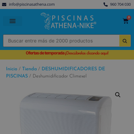
info@piscinasathena.com
960 704 030
0
PISCINAS PREFABRICADAS
PISCINAS DESMONTABLES
CUBIERTAS PARA PISCINA
Ofertas de temporada
¡
Descúbrelas clicando aquí!
Inicio
/
Tienda
/
DESHUMIDIFICADORES DE
PISCINAS
/ Deshumidificador Climexel