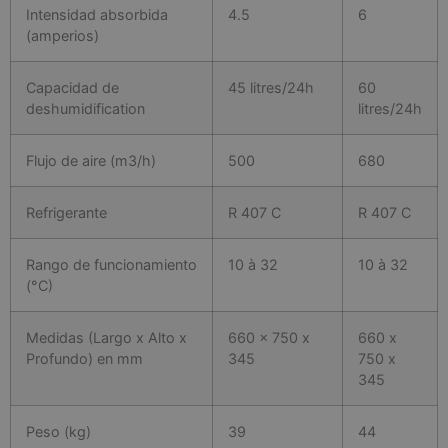
Intensidad absorbida
4.5
6
(amperios)
Capacidad de
45 litres/24h
60
deshumidification
litres/24h
Flujo de aire (m3/h)
500
680
Refrigerante
R 407 C
R 407 C
Rango de funcionamiento
10 à 32
10 à 32
(°C)
Medidas (Largo x Alto x
660 x 750 x
660 x
Profundo) en mm
345
750 x
345
Peso (kg)
39
44