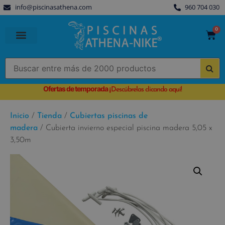
info@piscinasathena.com
960 704 030
0
PISCINAS PREFABRICADAS
PISCINAS DESMONTABLES
CUBIERTAS PARA PISCINA
Ofertas de temporada
¡
Descúbrelas clicando aquí!
Inicio
/
Tienda
/
Cubiertas piscinas de
madera
/ Cubierta invierno especial piscina madera 5,05 x
3,50m