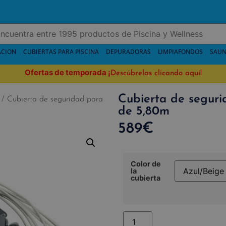
ACION
CUBIERTAS PARA PISCINA
DEPURADORAS
LIMPIAFONDOS
SAUN
Ofertas de temporada
¡
Descúbrelas clicando aquí!
Cubierta de seguri
/ Cubierta de seguridad para
de 5,80m
589
€
Color de
la
cubierta