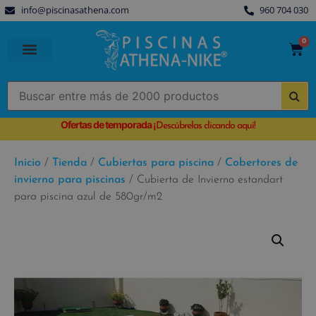
info@piscinasathena.com
960 704 030
0
PISCINAS PREFABRICADAS
PISCINAS DESMONTABLES
CUBIERTAS PARA PISCINA
Ofertas de temporada
¡
Descúbrelas clicando aquí!
Inicio
/
Tienda
/
Cubiertas para piscina
/
Cobertores de
invierno para piscinas
/ Cubierta de Invierno estandart
para piscina azul de 580gr/m2