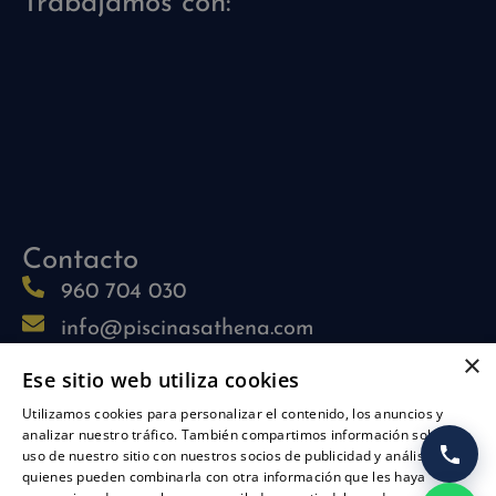
Trabajamos con:
Contacto
960 704 030
info@piscinasathena.com
×
622 708 694 (solo whatsapp)
Ese sitio web utiliza cookies
L-V: 09:30h-13:30h
Utilizamos cookies para personalizar el contenido, los anuncios y
L-J: 15:30h-17:30h
analizar nuestro tráfico. También compartimos información sobre su
uso de nuestro sitio con nuestros socios de publicidad y análisis,
Síguenos
quienes pueden combinarla con otra información que les haya