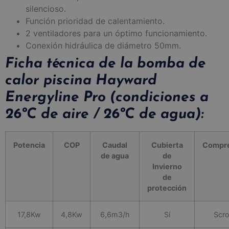
silencioso.
Función prioridad de calentamiento.
2 ventiladores para un óptimo funcionamiento.
Conexión hidráulica de diámetro 50mm.
Ficha técnica de la bomba de
calor piscina Hayward
Energyline Pro (condiciones a
26ºC de aire / 26ºC de agua):
Potencia
COP
Caudal
Cubierta
Compr
de agua
de
Invierno
de
protección
17,8Kw
4,8Kw
6,6m3/h
Sí
Scro