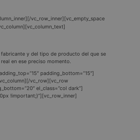
olumn_inner][/vc_row_inner][vc_empty_space
vc_column][vc_column_text]
fabricante y del tipo de producto del que se
 real en ese preciso momento.
 padding_top=”15″ padding_bottom=”15″]
[/vc_column][/vc_row][vc_row
g_bottom=”20″ el_class=”col dark”]
px !important;}”][vc_row_inner]