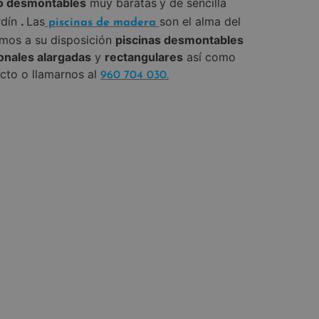
o desmontables
muy baratas
y de sencilla
rdín
.
Las
son el alma del
piscinas de madera
mos a su disposición
piscinas desmontables
onales alargadas
y
rectangulares
así como
acto o llamarnos al
960 704 030.