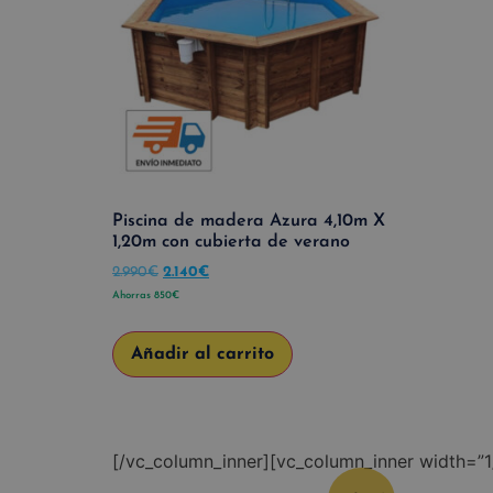
Piscina de madera Azura 4,10m X
1,20m con cubierta de verano
2.990
€
2.140
€
Ahorras
850
€
Añadir al carrito
[/vc_column_inner][vc_column_inner width=”1