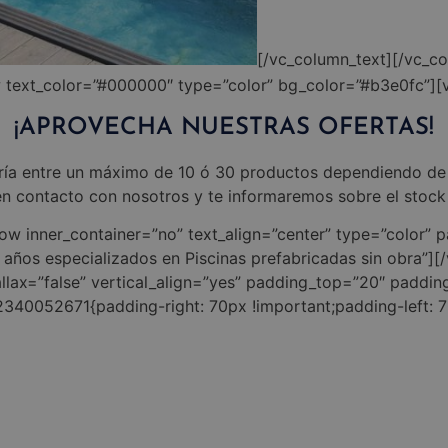
[/vc_column_text][/vc_c
 text_color=”#000000″ type=”color” bg_color=”#b3e0fc”][
¡APROVECHA NUESTRAS OFERTAS!
ría entre un máximo de 10 ó 30 productos dependiendo de 
 en contacto con nosotros y te informaremos sobre el stock
ow inner_container=”no” text_align=”center” type=”color”
 años especializados en Piscinas prefabricadas sin obra”]
llax=”false” vertical_align=”yes” padding_top=”20″ paddin
340052671{padding-right: 70px !important;padding-left: 70