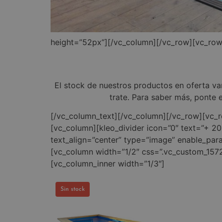
height=”52px”][/vc_column][/vc_row][vc_row
El stock de nuestros productos en oferta va
trate. Para saber más, ponte
[/vc_column_text][/vc_column][/vc_row][vc_r
[vc_column][kleo_divider icon=”0″ text=”+ 20
text_align=”center” type=”image” enable_para
[vc_column width=”1/2″ css=”.vc_custom_1572
[vc_column_inner width=”1/3″]
Sin stock