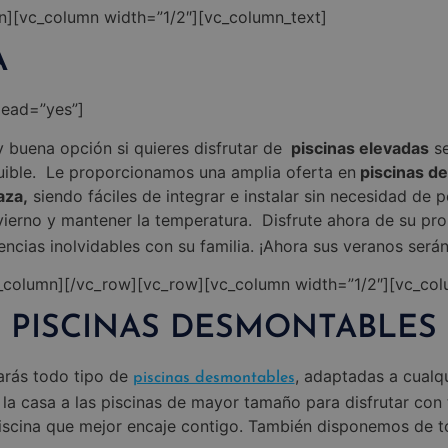
n][vc_column width=”1/2″][vc_column_text]
A
lead=”yes”]
buena opción si quieres disfrutar de
piscinas elevadas
se
ible. Le proporcionamos una amplia oferta en
piscinas de
aza,
siendo fáciles de integrar e instalar sin necesidad de
nvierno y mantener la temperatura. Disfrute ahora de su pr
encias inolvidables con su familia. ¡Ahora sus veranos serán
c_column][/vc_row][vc_row][vc_column width=”1/2″][vc_col
PISCINAS DESMONTABLES
rás todo tipo de
, adaptadas a cualq
piscinas desmontables
 casa a las piscinas de mayor tamaño para disfrutar con to
piscina que mejor encaje contigo. También disponemos de 