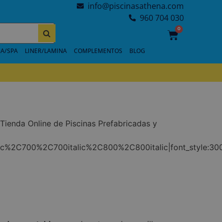
info@piscinasathena.com
960 704 030
0
A/SPA
LINER/LAMINA
COMPLEMENTOS
BLOG
ienda Online de Piscinas Prefabricadas y
ic%2C700%2C700italic%2C800%2C800italic|font_style:3