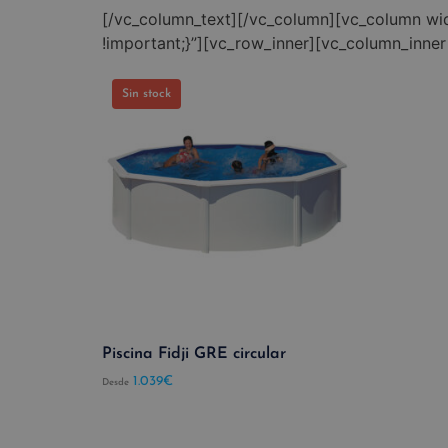
[/vc_column_text][/vc_column][vc_column wi
!important;}”][vc_row_inner][vc_column_inner
Sin stock
Piscina Fidji GRE circular
1.039
€
Desde