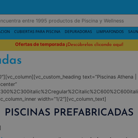
ACION
CUBIERTAS PARA PISCINA
DEPURADORAS
LIMPIAFONDOS
SAUN
Ofertas de temporada
¡
Descúbrelas clicando aquí!
adas
][vc_column][vc_custom_heading text=”Piscinas Athena | T
:center”
A300%2C300italic%2Cregular%2Citalic%2C600%2C600ital
vc_column_inner width=”1/2″][vc_column_text]
PISCINAS PREFABRICADAS
]