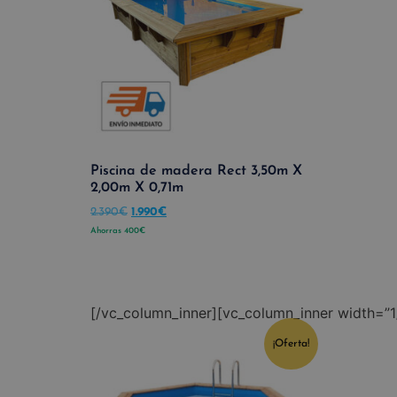
Piscina de madera Rect 3,50m X
2,00m X 0,71m
2.390
€
1.990
€
Ahorras
400
€
[/vc_column_inner][vc_column_inner width=”1
¡Oferta!