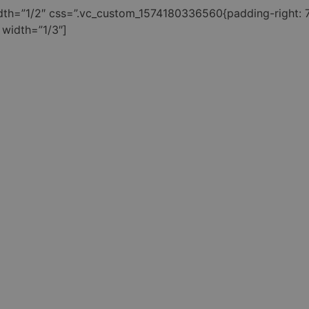
dth=”1/2″ css=”.vc_custom_1574180336560{padding-right: 7
 width=”1/3″]