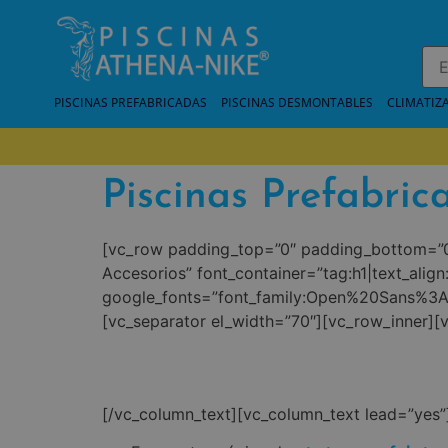
PISCINAS PREFABRICADAS
PISCINAS DESMONTABLES
CLIMATIZ
Piscinas Prefabric
[vc_row padding_top=”0″ padding_bottom=”0″
Accesorios” font_container=”tag:h1|text_align
google_fonts=”font_family:Open%20Sans%3
[vc_separator el_width=”70″][vc_row_inner][
[/vc_column_text][vc_column_text lead=”yes”