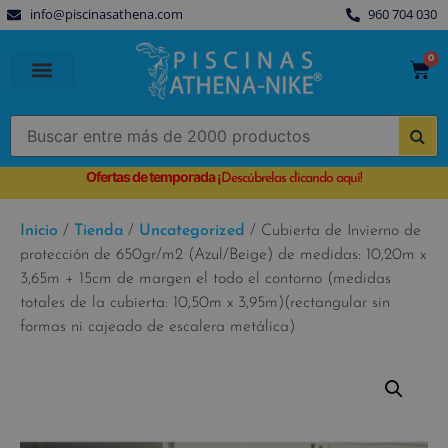
info@piscinasathena.com
960 704 030
0
PISCINAS PREFABRICADAS
PISCINAS DESMONTABLES
CUBIERTAS PARA PISCINA
Ofertas de temporada
¡
Descúbrelas clicando aquí!
Inicio
/
Tienda
/
Uncategorized
/ Cubierta de Invierno de
protección de 650gr/m2 (Azul/Beige) de medidas: 10,20m x
3,65m + 15cm de margen el todo el contorno (medidas
totales de la cubierta: 10,50m x 3,95m)(rectangular sin
formas ni cajeado de escalera metálica)