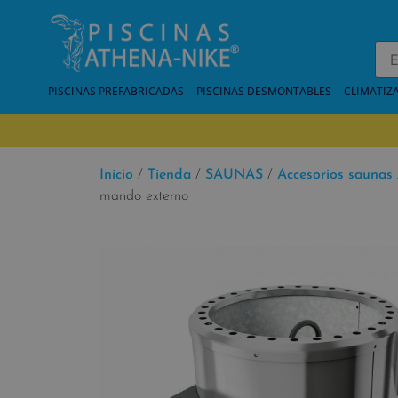
PISCINAS PREFABRICADAS
PISCINAS DESMONTABLES
CLIMATIZ
Inicio
/
Tienda
/
SAUNAS
/
Accesorios saunas
mando externo