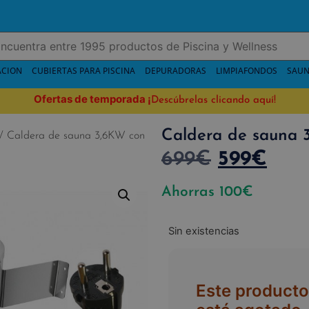
ACION
CUBIERTAS PARA PISCINA
DEPURADORAS
LIMPIAFONDOS
SAUN
Ofertas de temporada
¡
Descúbrelas clicando aquí!
Caldera de sauna 
/ Caldera de sauna 3,6KW con
699
€
599
€
Ahorras
100
€
Sin existencias
Este producto