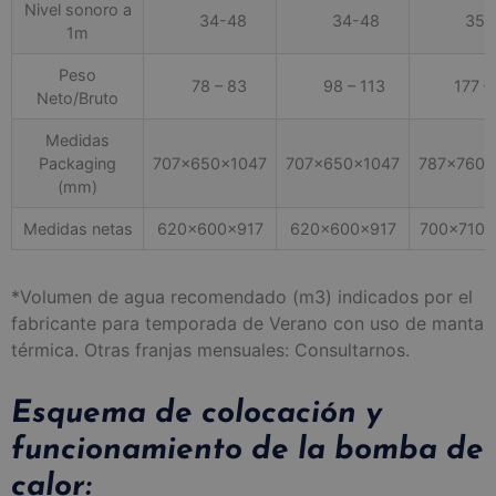
Nivel sonoro a
34-48
34-48
35-
1m
Peso
78 – 83
98 – 113
177 – 
Neto/Bruto
Medidas
Packaging
707x650x1047
707x650x1047
787x760x
(mm)
Medidas netas
620x600x917
620x600x917
700x710x
*Volumen de agua recomendado (m3) indicados por el
fabricante para temporada de Verano con uso de manta
térmica. Otras franjas mensuales: Consultarnos.
Esquema de colocación y
funcionamiento de la bomba de
calor: