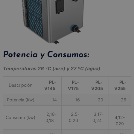
Potencia y Consumos:
Temperaturas 26 ºC (aire) y 27 ºC (agua)
PL-
PL-
PL-
PL-
Descripción
V145
V175
V205
V255
Potencia (Kw)
14
16
20
26
2,18-
2,5-
3,17-
Consumo (kw)
4,12-
0,18
0,20
0,24
029