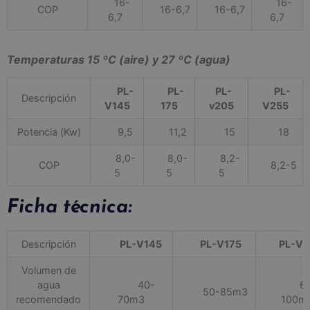
16-
16-
COP
16-6,7
16-6,7
6,7
6,7
Temperaturas 15 ºC (aire) y 27 ºC (agua)
PL-
PL-
PL-
PL-
Descripción
V145
175
v205
V255
Potencia (Kw)
9,5
11,2
15
18
8,0-
8,0-
8,2-
COP
8,2-5
5
5
5
Ficha técnica:
Descripción
PL-V145
PL-V175
PL-V2
Volumen de
agua
40-
65
50-85m3
recomendado
70m3
100m