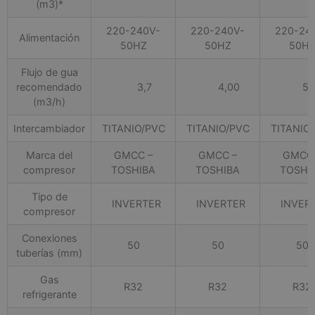
(m3)*
220-240V-
220-240V-
220-24
Alimentación
50HZ
50HZ
50H
Flujo de gua
recomendado
3,7
4,00
5,0
(m3/h)
Intercambiador
TITANIO/PVC
TITANIO/PVC
TITANIO
Marca del
GMCC –
GMCC –
GMCC 
compresor
TOSHIBA
TOSHIBA
TOSHI
Tipo de
INVERTER
INVERTER
INVER
compresor
Conexiones
50
50
50
tuberías (mm)
Gas
R32
R32
R32
refrigerante