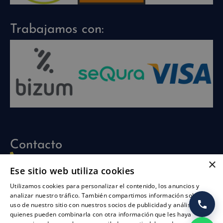
Trabajamos con:
Contacto
960 704 030
×
Ese sitio web utiliza cookies
info@piscinasathena.com
Utilizamos cookies para personalizar el contenido, los anuncios y
622 708 694 (solo whatsapp)
analizar nuestro tráfico. También compartimos información sobre su
uso de nuestro sitio con nuestros socios de publicidad y análisis,
L-V: 09:30h-13:30h
quienes pueden combinarla con otra información que les haya